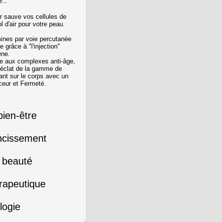
e...
r sauve vos cellules de
ol d'air pour votre peau.
amines par voie percutanée
 grâce à "l'injection"
ne.
ée aux complexes anti-âge,
'éclat de la gamme de
ant sur le corps avec un
nceur et Fermeté.
bien-être
incissement
e beauté
rapeutique
logie