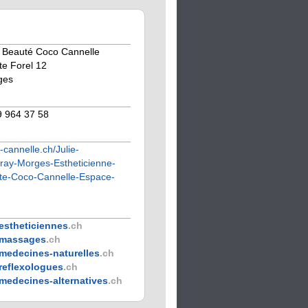
de Beauté Coco Cannelle
te Forel 12
ges
9 964 37 58
cannelle.ch/Julie-
ay-Morges-Estheticienne-
te-Coco-Cannelle-Espace-
estheticiennes
.ch
massages
.ch
medecines-naturelles
.ch
reflexologues
.ch
medecines-alternatives
.ch