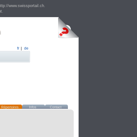
ttp://www.swissportail.ch.
t.
fr
|
de
Répertoires
Infos
Contact