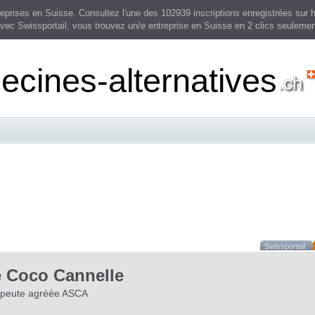
prises en Suisse. Consultez l'une des 102939 inscriptions enregistrées sur h
vec Swissportail, vous trouvez un/e entreprise en Suisse en 2 clics seulemen
cines-alternatives
Swissportail
é Coco Cannelle
rapeute agréée ASCA