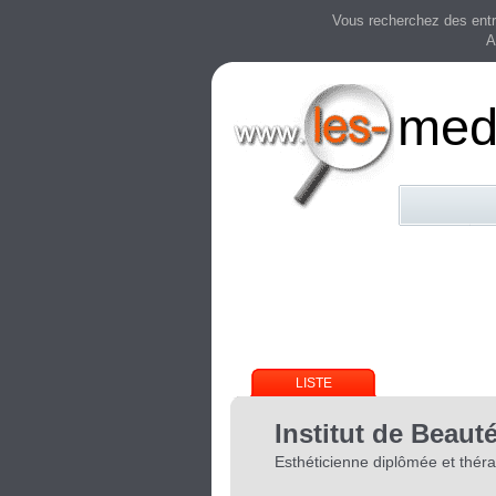
Vous recherchez des entre
A
mede
LISTE
Institut de Beaut
Esthéticienne diplômée et thé