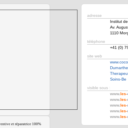
adresse
Institut 
Av. Augus
1110 Mor
téléphone
+41 (0) 7
site web
www.coco-
Dumarther
Therapeu
Soins-Be
visible sous :
www.
les-
www.
les-
www.
les-
www.
les-
www.
les-
entive et réparatrice 100%