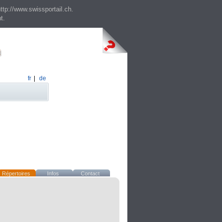
ttp://www.swissportail.ch.
t.
fr
|
de
Répertoires
Infos
Contact