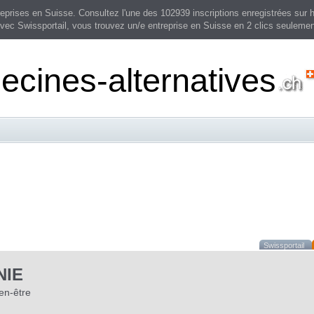
prises en Suisse. Consultez l'une des 102939 inscriptions enregistrées sur h
vec Swissportail, vous trouvez un/e entreprise en Suisse en 2 clics seulemen
cines-alternatives
Swissportail
NIE
ien-être