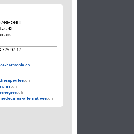
HARMONIE
Lac 43
lamand
8 725 97 17
ce-harmonie.ch
therapeutes
.ch
soins
.ch
energies
.ch
medecines-alternatives
.ch