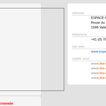
adresse
ESPACE 
Route du 
1586 Val
téléphone
+41 (0) 7
site web
www.espa
visible sous :
www.
les-
www.
les-
www.
les-
www.
les-
armonie