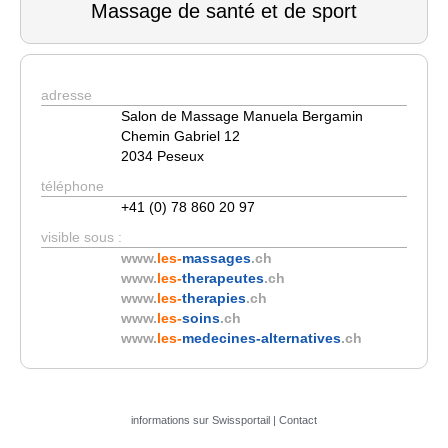
Massage de santé et de sport
adresse
Salon de Massage Manuela Bergamin
Chemin Gabriel 12
2034 Peseux
téléphone
+41 (0) 78 860 20 97
visible sous :
www.
les-
massages
.ch
www.
les-
therapeutes
.ch
www.
les-
therapies
.ch
www.
les-
soins
.ch
www.
les-
medecines-alternatives
.ch
informations sur Swissportail
|
Contact