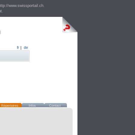
ttp://www.swissportail.ch.
t.
fr
|
de
Répertoires
Infos
Contact