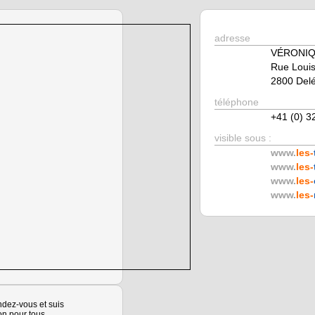
adresse
VÉRONIQ
Rue Louis
2800 Del
téléphone
+41 (0) 3
visible sous :
www.
les-
www.
les-
www.
les-
www.
les-
ndez-vous et suis
ion pour tous