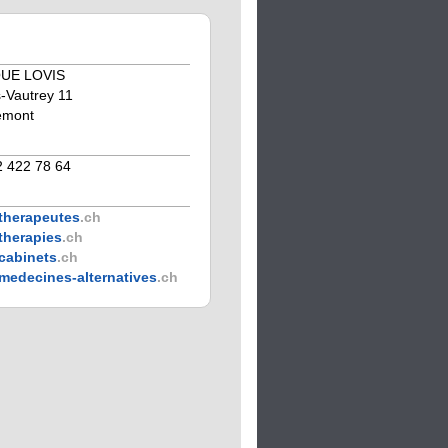
UE LOVIS
-Vautrey 11
émont
2 422 78 64
therapeutes
.ch
therapies
.ch
cabinets
.ch
medecines-alternatives
.ch