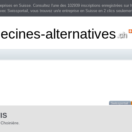
prises en Suisse. Consultez l'une des 102939 inscriptions enregistrées sur h
vec Swissportail, vous trouvez un/e entreprise en Suisse en 2 clics seulemen
cines-alternatives
Swissportail
IS
 Choinière.