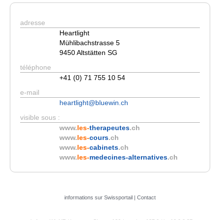
adresse
Heartlight
Mühlibachstrasse 5
9450 Altstätten SG
téléphone
+41 (0) 71 755 10 54
e-mail
heartlight@bluewin.ch
visible sous :
www.
les-
therapeutes
.ch
www.
les-
cours
.ch
www.
les-
cabinets
.ch
www.
les-
medecines-alternatives
.ch
informations sur Swissportail
|
Contact